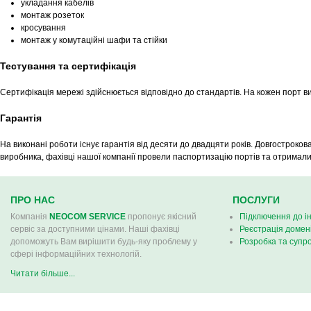
укладання кабелів
монтаж розеток
кросування
монтаж у комутаційні шафи та стійки
Тестування та сертифікація
Сертифікація мережі здійснюється відповідно до стандартів. На кожен порт в
Гарантія
На виконані роботи існує гарантія від десяти до двадцяти років. Довгостроко
виробника, фахівці нашої компанії провели паспортизацію портів та отримал
ПРО НАС
ПОСЛУГИ
Компанія
NEOCOM SERVICE
пропонує якісний
Підключення до і
сервіс за доступними цінами. Наші фахівці
Реєстрація домен
допоможуть Вам вирішити будь-яку проблему у
Розробка та супро
сфері інформаційних технологій.
Читати більше...